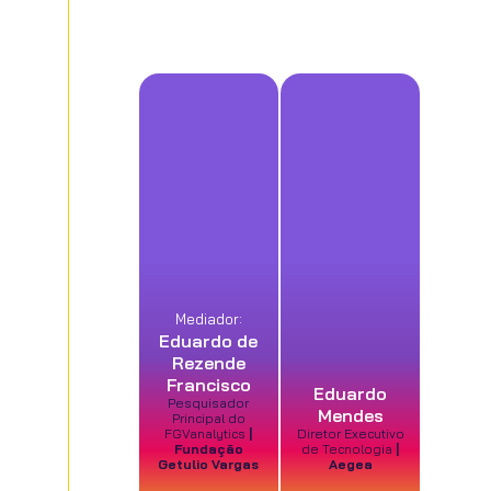
Mediador:
Eduardo de
Rezende
Francisco
Eduardo
Pesquisador
Mendes
Principal do
FGVanalytics
|
Diretor Executivo
Fundação
de Tecnologia
|
Getulio Vargas
Aegea