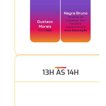
Nayra Bruno
Diretora de
Cobrança, Anti-
Gustavo
fraude e
Morais
Atendimento
|
CDO
| AeC
Arco Educação
13H ÀS 14H