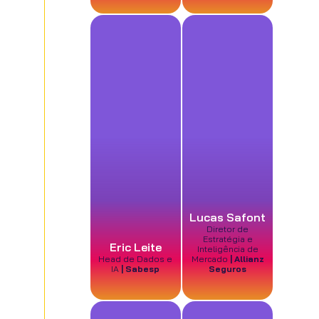
Lucas Safont
Diretor de
Estratégia e
Eric Leite
Inteligência de
Head de Dados e
Mercado
| Allianz
IA
| Sabesp
Seguros