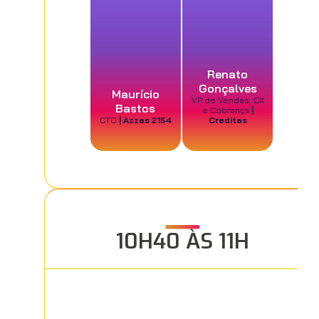
Renato
Gonçalves
Maurício
VP de Vendas, CX
Bastos
e Cobrança
|
CTO
| Azzas 2154
Creditas
10H40 ÀS 11H