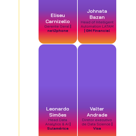
Johnata
Eliseu
Bazan
Carnizello
Head of Intelligent
Gerente Geral
|
Automation LATAM
net2phone
| GM Financial
Leonardo
Valter
Simões
Andrade
Head Data
Diretor executivo
Analytics & AI
|
de Data Science
|
Sulamérica
Visa