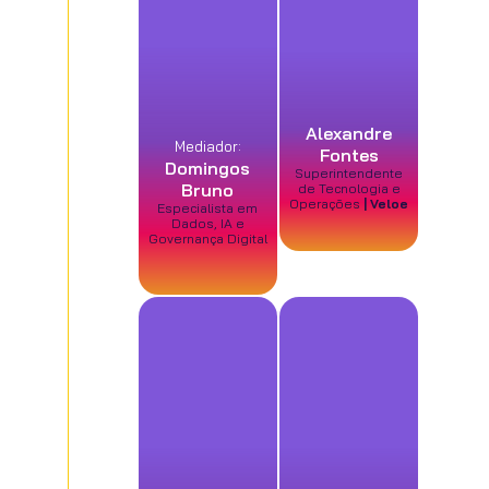
Alexandre
Mediador:
Fontes
Domingos
Superintendente
Bruno
de Tecnologia e
Operações
| Veloe
Especialista em
Dados, IA e
Governança Digital