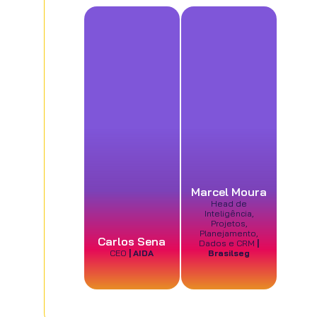
Marcel Moura
Head de
Inteligência,
Projetos,
Planejamento,
Carlos Sena
Dados e CRM
|
CEO
| AIDA
Brasilseg