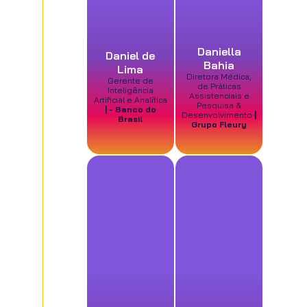
Daniella
Daniel de
Bahia
Lima
Diretora Médica,
Gerente de
de Práticas
Inteligência
Assistenciais e
Artificial e Analítica
Pesquisa &
| - Banco do
Desenvolvimento
|
Brasil
Grupo Fleury