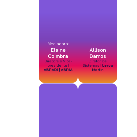
Mediadora:
Elaine
Allison
Coimbra
Barros
Diretora e Vice-
Diretor de
presidente
|
Sistemas
| Leroy
ABRADI | ABRIA
Merlin