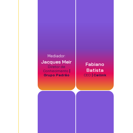
Mediador:
Jacques Meir
Fabiano
Diretor de
Batista
Conhecimento
|
Grupo Padrão
CEO
| Callink