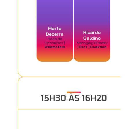
Marta
Ricardo
Bezerra
Galdino
Head de
Operações
|
Managing Director
Webmotors
| Droz | Coaktion
15H30 ÀS 16H20