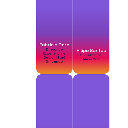
Fabricio Dore
Diretor de
Filipe Santos
Experiência e
Chief AI Officer
|
Design
| Itaú
MakeOne
Unibanco