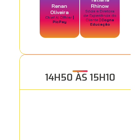
Renan
Rhinow
Sócia e Diretora
Oliveira
de Experiência do
Chief AI Officer
|
Cliente
| Cogna
PicPay
Educação
14H50 ÀS 15H10