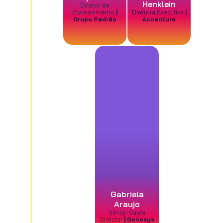
Henklein
Diretor de
Conhecimento
|
Diretora Executiva
|
Grupo Padrão
Accenture
Gabriela
Araujo
Senior Sales
Director
| Genesys