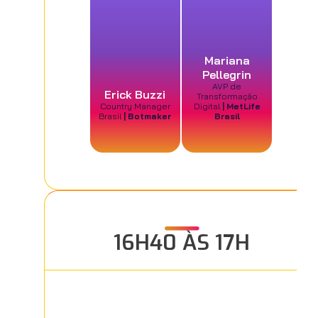
Mariana
Pellegrin
AVP de
Erick Buzzi
Transformação
Country Manager
Digital
| MetLife
Brasil
| Botmaker
Brasil
16H40 ÀS 17H