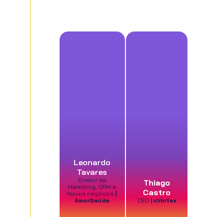
Leonardo
Tavares
Diretor de
Thiago
Marketing, CRM e
Castro
Novos negócios
|
AmorSaúde
CEO
| cVortex